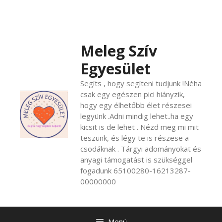
Kilépés
a
tartalomba
Meleg Szív
Egyesület
Segíts , hogy segíteni tudjunk !Néha
csak egy egészen pici hiányzik,
hogy egy élhetőbb élet részesei
legyünk .Adni mindig lehet..ha egy
kicsit is de lehet . Nézd meg mi mit
teszünk, és légy te is részese a
csodáknak . Tárgyi adományokat és
anyagi támogatást is szükséggel
fogadunk 65100280-16213287-
00000000
Menü