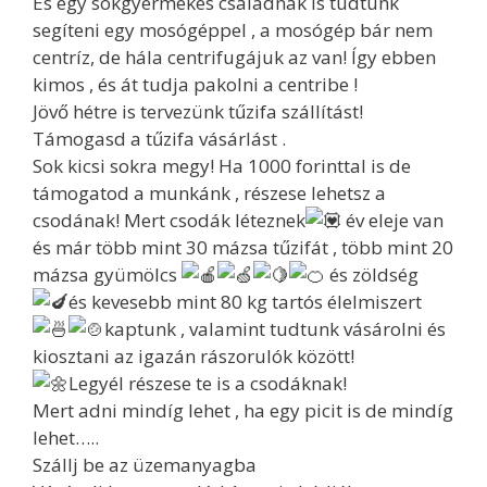
És egy sokgyermekes családnak is tudtunk
segíteni egy mosógéppel , a mosógép bár nem
centríz, de hála centrifugájuk az van! Így ebben
kimos , és át tudja pakolni a centribe !
Jövő hétre is tervezünk tűzifa szállítást!
Támogasd a tűzifa vásárlást .
Sok kicsi sokra megy! Ha 1000 forinttal is de
támogatod a munkánk , részese lehetsz a
csodának! Mert csodák léteznek
év eleje van
és már több mint 30 mázsa tűzifát , több mint 20
mázsa gyümölcs
és zöldség
és kevesebb mint 80 kg tartós élelmiszert
kaptunk , valamint tudtunk vásárolni és
kiosztani az igazán rászorulók között!
Legyél részese te is a csodáknak!
Mert adni mindíg lehet , ha egy picit is de mindíg
lehet…..
Szállj be az üzemanyagba