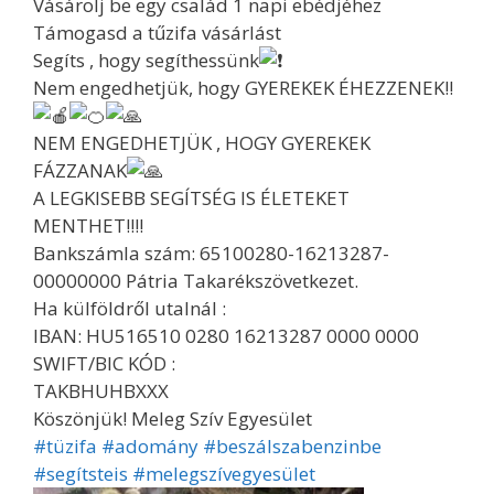
Vásárolj be egy család 1 napi ebédjéhez
Támogasd a tűzifa vásárlást
Segíts , hogy segíthessünk
Nem engedhetjük, hogy GYEREKEK ÉHEZZENEK!!
NEM ENGEDHETJÜK , HOGY GYEREKEK
FÁZZANAK
A LEGKISEBB SEGÍTSÉG IS ÉLETEKET
MENTHET!!!!
Bankszámla szám: 65100280-16213287-
00000000 Pátria Takarékszövetkezet.
Ha külföldről utalnál :
IBAN: HU516510 0280 16213287 0000 0000
SWIFT/BIC KÓD :
TAKBHUHBXXX
Köszönjük! Meleg Szív Egyesület
#tüzifa
#adomány
#beszálszabenzinbe
#segítsteis
#melegszívegyesület