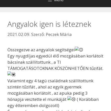
Angyalok igen is léteznek
2021.02.09.
Szerző:
Peczek Mária
Összegezve az angyalok segítségei
Egy nyugdíjas egyedül élő mozgásában korlátolt
bácsinak szállítottunk , a TI
TÁMOGATÁSOTOKNAK KÖSZÖNHETŐEN tűzifát.
Valamint egy 4 tagú családnak szállítottunk
szintén tűzifát , ahol az egyik gyermek
mozgásában korlátolt , az apuka pedig 3
hónapja vesztette el munkáját
( Korábban
egy étteremben dolgozott)