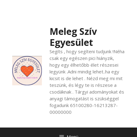
Kilépés
a
tartalomba
Meleg Szív
Egyesület
Segíts , hogy segíteni tudjunk !Néha
csak egy egészen pici hiányzik,
hogy egy élhetőbb élet részesei
legyünk .Adni mindig lehet..ha egy
kicsit is de lehet . Nézd meg mi mit
teszünk, és légy te is részese a
csodáknak . Tárgyi adományokat és
anyagi támogatást is szükséggel
fogadunk 65100280-16213287-
00000000
Menü