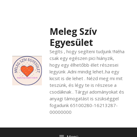
Kilépés
a
tartalomba
Meleg Szív
Egyesület
Segíts , hogy segíteni tudjunk !Néha
csak egy egészen pici hiányzik,
hogy egy élhetőbb élet részesei
legyünk .Adni mindig lehet..ha egy
kicsit is de lehet . Nézd meg mi mit
teszünk, és légy te is részese a
csodáknak . Tárgyi adományokat és
anyagi támogatást is szükséggel
fogadunk 65100280-16213287-
00000000
Menü